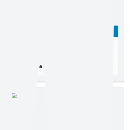
Edição nº 1494
Ler online
Baixar
Postagem:
05/05/2026 às 10h52
Tamanho:
3,62 MB | 18 páginas
Visualizações:
1220