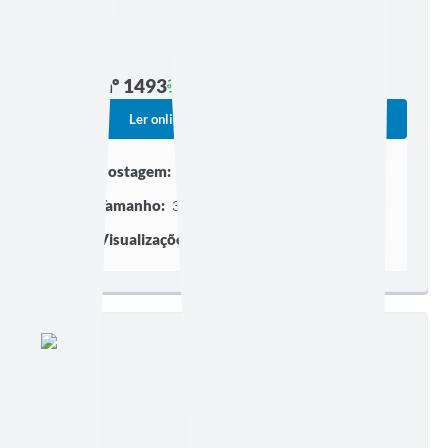
Edição nº 1493
Ler online
Baixar
Postagem:
30/04/2026 às 21h30
Tamanho:
3,42 MB | 17 páginas
Visualizações:
1562