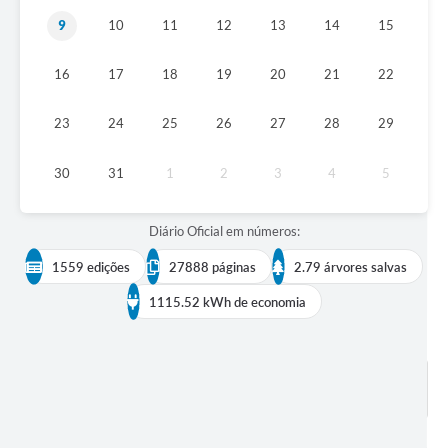
9
10
11
12
13
14
15
Diário Oficial
Arquivos para Download
16
17
18
19
20
21
22
Links
23
24
25
26
27
28
29
Telefones Úteis
30
31
1
2
3
4
5
SIC
Diário Oficial em números:
1559 edições
27888 páginas
2.79 árvores salvas
1115.52 kWh de economia
BUSCAR EDIÇÕES