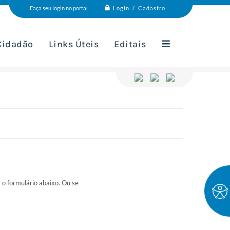
Login / Cadastro
Faça seu login no portal
 Cidadão
Links Úteis
Editais
o formulário abaixo. Ou se